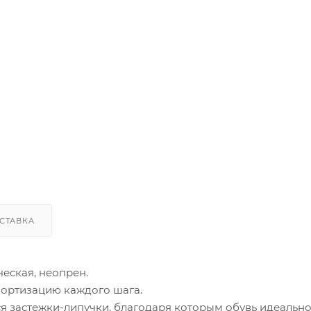
СТАВКА
еская, неопрен.
ортизацию каждого шага.
ся застежки-липучки, благодаря которым обувь идеальн