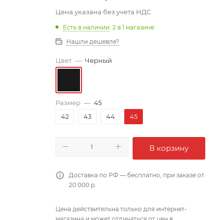
Цена указана без учета НДС
Есть в наличии
: 2
в 1 магазине
Нашли дешевле?
Цвет
—
Черный
Размер
—
45
42
43
44
45
В корзину
Доставка по РФ — бесплатно, при заказе от
20 000 р.
Цена действительна только для интернет-
магазина и может отличаться от цен в