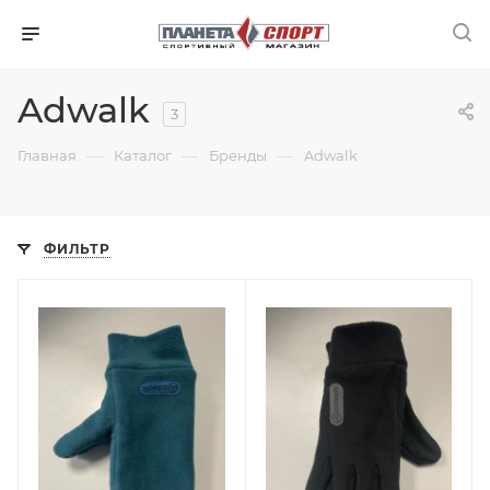
Adwalk
3
—
—
—
Главная
Каталог
Бренды
Adwalk
ФИЛЬТР