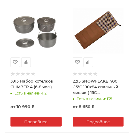
3913 Набор котелков
2215 SNOWFLAKE 400
CLIMBER 4 (6-8 чел.)
-15°С 190х84 спальный
мешок (-15С,
Есть в наличии
: 2
коричневый левый)
Есть в наличии
: 135
от
10 990 ₽
от
8 650 ₽
Подробнее
Подробнее