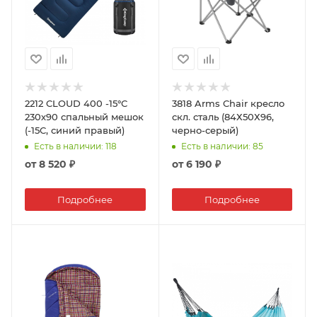
2212 CLOUD 400 -15°С
3818 Arms Chair кресло
230х90 спальный мешок
скл. cталь (84Х50Х96,
(-15С, синий правый)
черно-серый)
Есть в наличии
: 118
Есть в наличии
: 85
от
8 520 ₽
от
6 190 ₽
Подробнее
Подробнее