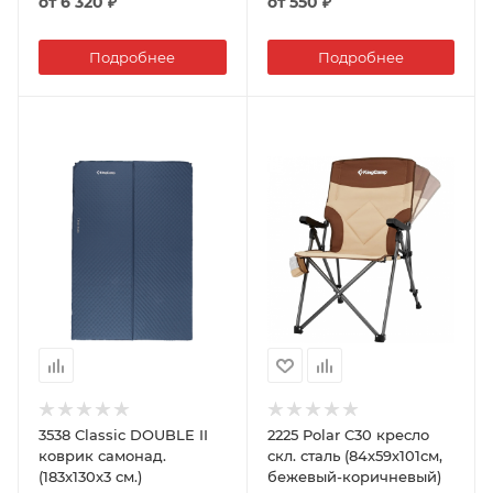
от
6 320 ₽
от
550 ₽
Подробнее
Подробнее
3538 Classic DOUBLE II
2225 Polar C30 кресло
коврик самонад.
скл. сталь (84х59х101см,
(183x130x3 см.)
бежевый-коричневый)