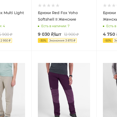
 Multi Light
Брюки Red Fox Yoho
Брюки R
Softshell II Женские
Женск
и
: 4
Есть в наличии
: 7
Есть в
9 030
₽
/шт
4 750
5 900
₽
12 900
₽
я
2 950
₽
-
30
%
Экономия
3 870
₽
-
50
%
Э