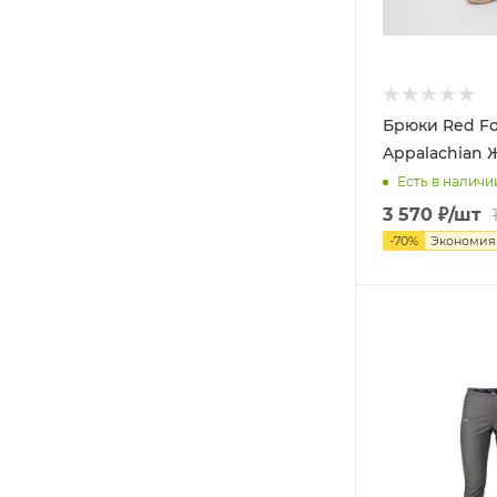
Брюки Red F
Appalachian 
Есть в наличи
3 570
₽
/шт
-
70
%
Экономи