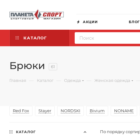
АКЦИИ
БЛО
КАТАЛОГ
Брюки
61
—
—
—
Главная
Каталог
Одежда
Женская одежда
Red Fox
Stayer
NORDSKI
Bivium
NONAME
По порядку сортир
КАТАЛОГ