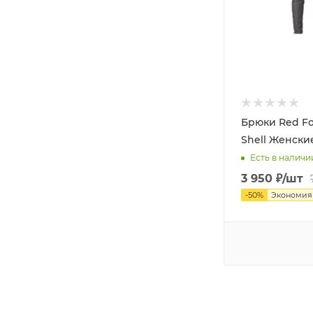
Брюки Red Fo
Shell Женски
Есть в наличи
3 950
₽
/шт
-
50
%
Экономи