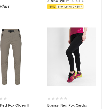
2 450
₽
/шт
4 900
₽
₽
/шт
-
50
%
Экономия
2 450
₽
Red Fox Olden II
Брюки Red Fox Cardio