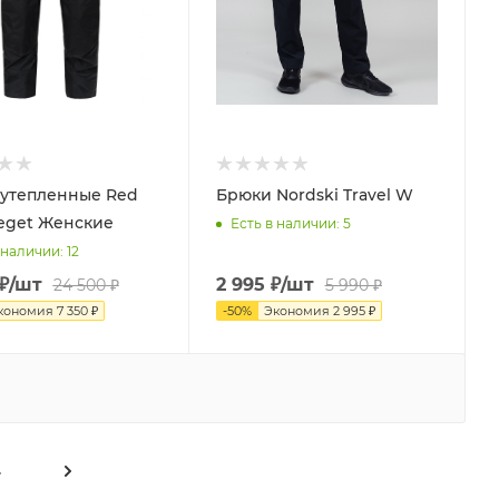
утепленные Red
Брюки Nordski Travel W
eget Женские
Есть в наличии
: 5
 наличии
: 12
₽
/шт
2 995
₽
/шт
24 500
₽
5 990
₽
кономия
7 350
₽
-
50
%
Экономия
2 995
₽
4