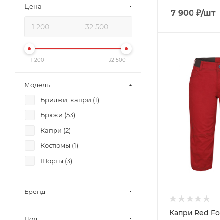
Цена
7 900
₽
/шт
1 200
32 500
Модель
Бриджи, капри (
1
)
Брюки (
53
)
Капри (
2
)
Костюмы (
1
)
Шорты (
3
)
Бренд
Капри Red Fox
Пол