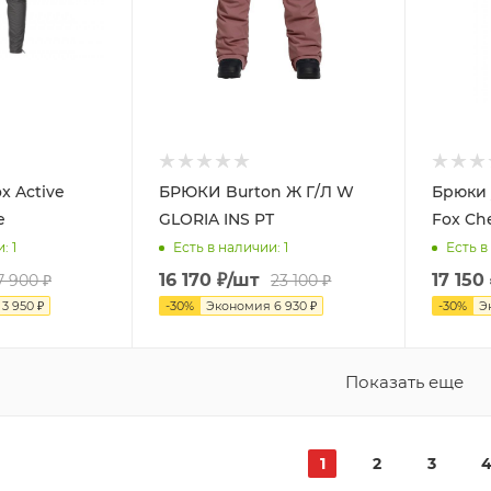
x Active
БРЮКИ Burton Ж Г/Л W
Брюки 
е
GLORIA INS PT
Fox Ch
и
: 1
Есть в наличии
: 1
Есть в
16 170
₽
/шт
17 150
7 900
₽
23 100
₽
я
3 950
₽
-
30
%
Экономия
6 930
₽
-
30
%
Э
Показать еще
1
2
3