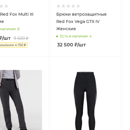
ed Fox Multi III
Брюки ветрозащитные
ие
Red Fox Vega GTX IV
Женские
 наличии
: 6
Есть в наличии
: 4
₽
/шт
9 500
₽
32 500
₽
/шт
кономия
4 750
₽