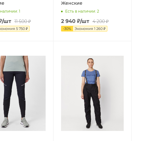
ие
Женские
 наличии
: 1
Есть в наличии
: 2
₽
/шт
2 940
₽
/шт
11 500
₽
4 200
₽
кономия
5 750
₽
-
30
%
Экономия
1 260
₽