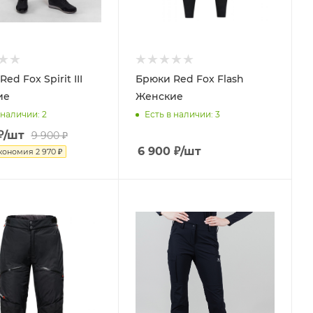
ed Fox Spirit III
Брюки Red Fox Flash
ие
Женские
 наличии
: 2
Есть в наличии
: 3
₽
/шт
9 900
₽
6 900
₽
/шт
кономия
2 970
₽