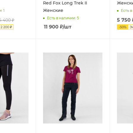
Red Fox Long Trek II
Женск
Женские
и
: 1
Есть в
Есть в наличии
: 5
5 750
4 400
₽
11 900
₽
/шт
я
2 200
₽
-
50
%
Э