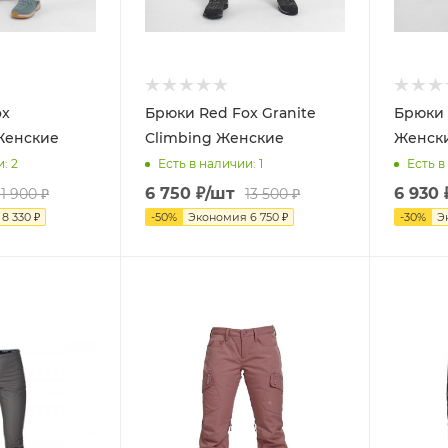
ox
Брюки Red Fox Granite
Брюки R
Женские
Climbing Женские
Женск
и
: 2
Есть в наличии
: 1
Есть в
6 750
₽
/шт
6 930
11 900
₽
13 500
₽
я
8 330
₽
-
50
%
Экономия
6 750
₽
-
30
%
Э