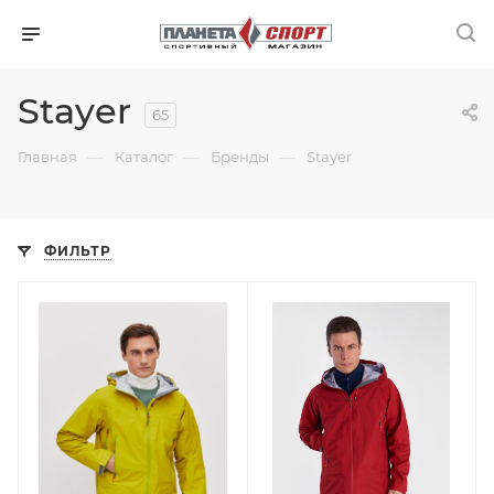
Stayer
65
—
—
—
Главная
Каталог
Бренды
Stayer
ФИЛЬТР