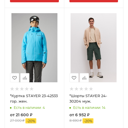
*Куртка STAYER 23-42533
*Шорты STAYER 24-
гор. жен.
30204 муж.
Есть в наличии
: 4
Есть в наличии
: 14
от
21 600 ₽
от
6 952 ₽
27 000 ₽
8 690 ₽
-
20
%
-
20
%