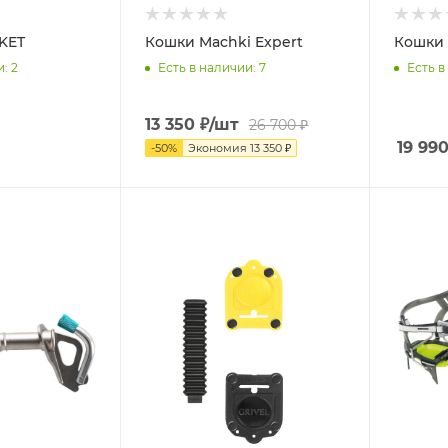
KET
Кошки Machki Expert
Кошки 
и
: 2
Есть в наличии
: 7
Есть в
13 350
₽
/шт
26 700
₽
19 99
-
50
%
Экономия
13 350
₽