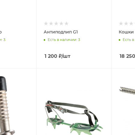
р
Антиподлип G1
Кошки 
и
: 3
Есть в наличии
: 3
Есть в
1 200
₽
/шт
18 25