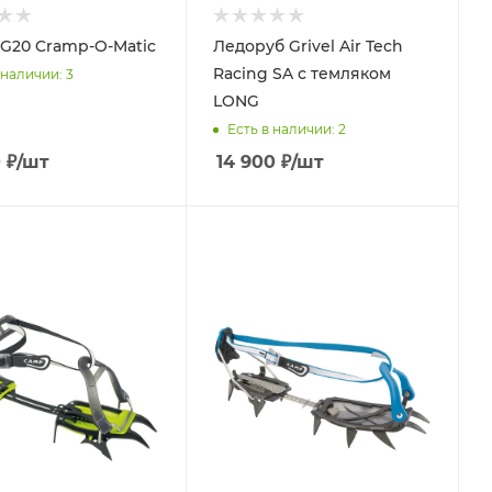
G20 Cramp-O-Matic
Ледоруб Grivel Air Tech
Racing SA с темляком
 наличии
: 3
LONG
Есть в наличии
: 2
0
₽
/шт
14 900
₽
/шт