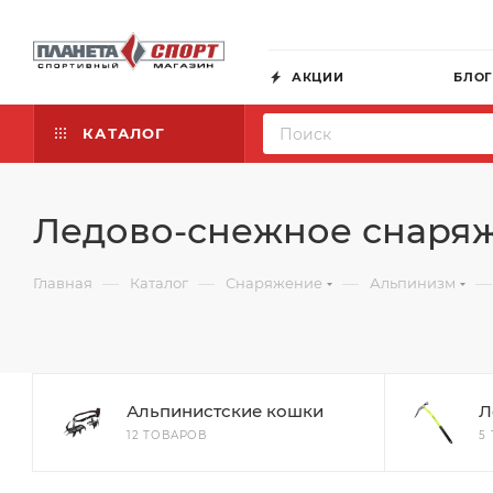
АКЦИИ
БЛО
КАТАЛОГ
Ледово-снежное снаря
—
—
—
—
Главная
Каталог
Снаряжение
Альпинизм
Альпинистские кошки
Л
12 ТОВАРОВ
5