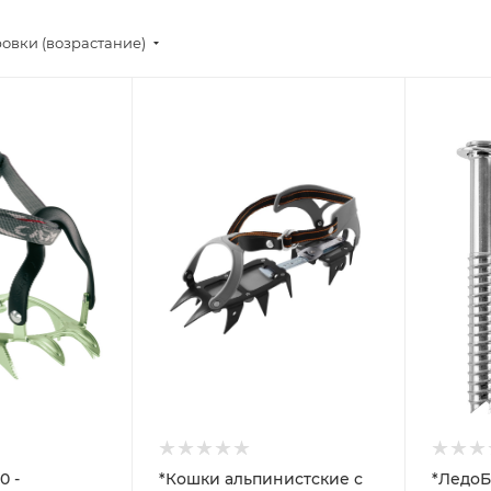
овки (возрастание)
0 -
*Кошки альпинистские с
*ЛедоБ