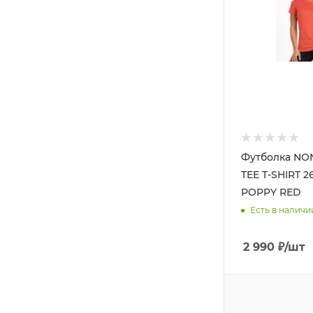
Футболка NO
TEE T-SHIRT 
POPPY RED
Есть в наличи
2 990
₽
/шт