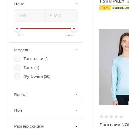
1 500
₽
/шт
Цена
-
40
%
Экономи
570
5 490
Модель
Толстовки (
2
)
Топы (
4
)
Футболки (
56
)
Бренд
Пол
Лонгслив N
Размер скидки