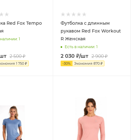
ка Red Fox Tempo
Футболка с длинным
ая
рукавом Red Fox Workout
R Женская
 наличии
: 1
Есть в наличии
: 1
/шт
2 030
₽
/шт
2 500
₽
2 900
₽
кономия
1 750
₽
-
30
%
Экономия
870
₽