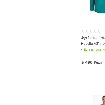
Футболка FHM
Hoodie V3" п
Есть в наличи
5 490
₽
/шт