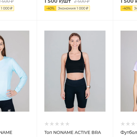
1 500
₽
/шт
1 500
2 500
₽
2 500
₽
я
1 000
₽
-
40
%
Экономия
1 000
₽
-
40
%
Э
ONAME
Топ NONAME ACTIVE BRA
Футбо