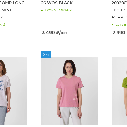
1 COMP LONG
26 WOS BLACK
200200
 MINT,
TEE T-
Есть в наличии
: 1
к.
PURPL
и
: 3
Есть в
3 490
₽
/шт
2 990
Хит