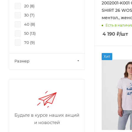
2002001-K00
20 (
8
)
SHIRT 26 WOS
30 (
7
)
ментол., женс
40 (
8
)
Есть в наличи
50 (
13
)
4 190
₽
/шт
70 (
9
)
Хит
Размер
Будьте в курсе наших акций
и новостей