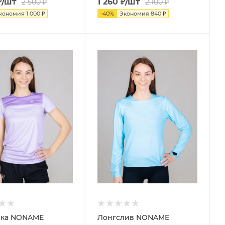
₽
/шт
1 260
₽
/шт
2 500
₽
2 100
₽
кономия
1 000
₽
-
40
%
Экономия
840
₽
лка NONAME
Лонгслив NONAME