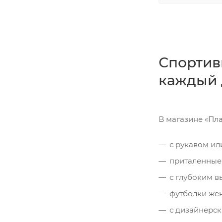
Спортив
каждый 
В магазине «Пл
с рукавом или
приталенные,
с глубоким в
футболки жен
с дизайнерс