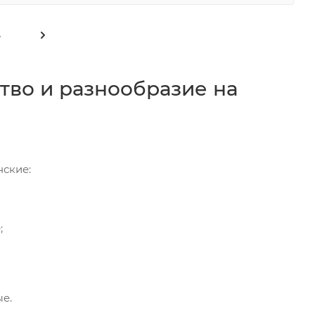
4
тво и разнообразие на
нские:
;
е.