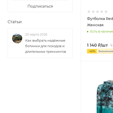
Подписаться
Футболка Red
Статьи
Женская
Есть в наличи
20 марта 2026
Как выбрать надёжные
1 140
₽
/шт
1
ботинки для походов и
-
40
%
Экономи
длительных треккингов