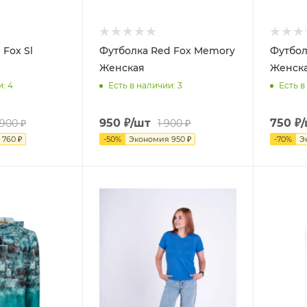
 Fox Sl
Футболка Red Fox Memory
Футбол
Женская
Женск
и
: 4
Есть в наличии
: 3
Есть в
950
₽
/шт
750
₽
 900
₽
1 900
₽
я
760
₽
-
50
%
Экономия
950
₽
-
70
%
Э