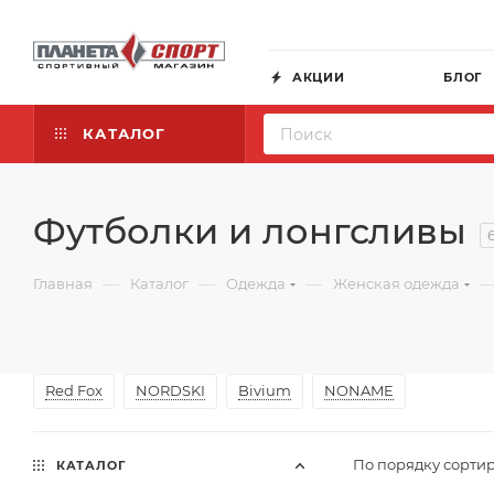
АКЦИИ
БЛОГ
КАТАЛОГ
Футболки и лонгсливы
—
—
—
Главная
Каталог
Одежда
Женская одежда
Red Fox
NORDSKI
Bivium
NONAME
По порядку сортир
КАТАЛОГ