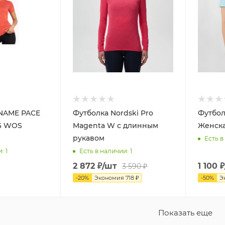
NAME PACE
Футболка Nordski Pro
Футбол
26 WOS
Magenta W с длинным
Женск
рукавом
Есть в
и
: 1
Есть в наличии
: 1
2 872
₽
/шт
1 100
₽
3 590
₽
-
20
%
Экономия
718
₽
-
50
%
Э
Показать еще