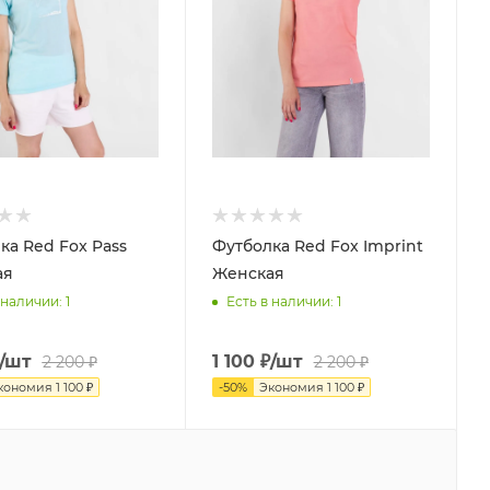
ка Red Fox Pass
Футболка Red Fox Imprint
ая
Женская
 наличии
: 1
Есть в наличии
: 1
/шт
1 100
₽
/шт
2 200
₽
2 200
₽
кономия
1 100
₽
-
50
%
Экономия
1 100
₽