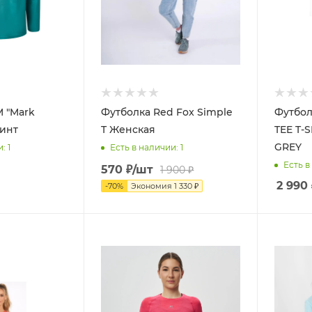
 "Mark
Футболка Red Fox Simple
Футбо
ринт
T Женская
TEE T-
GREY
и
: 1
Есть в наличии
: 1
Есть в
570
₽
/шт
1 900
₽
2 990
-
70
%
Экономия
1 330
₽