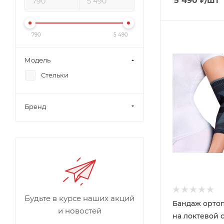
5 490
₽
/шт
790
5 490
Модель
Стельки
Бренд
Будьте в курсе наших акций
Бандаж орто
и новостей
на локтевой 