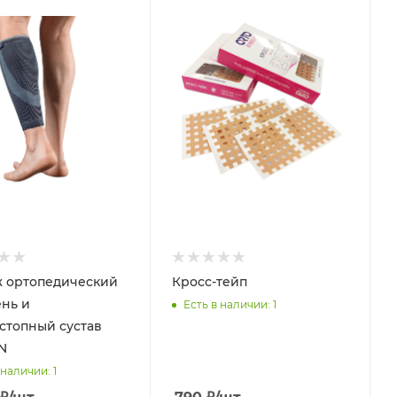
 ортопедический
Кросс-тейп
ень и
Есть в наличии
: 1
стопный сустав
N
 наличии
: 1