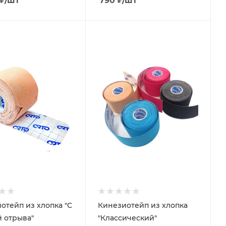
₽
/шт
790
₽
/шт
отейп из хлопка "С
Кинезиотейп из хлопка
 отрыва"
"Классический"