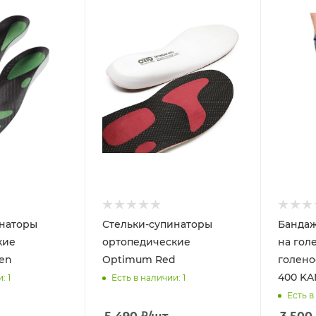
инаторы
Стельки-супинаторы
Бандаж
кие
ортопедические
на гол
en
Optimum Red
голено
400 KA
и
: 1
Есть в наличии
: 1
Есть в