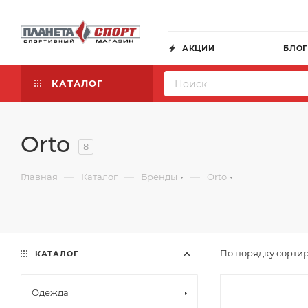
АКЦИИ
БЛО
КАТАЛОГ
Orto
8
—
—
—
Главная
Каталог
Бренды
Orto
По порядку сортир
КАТАЛОГ
Одежда