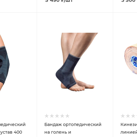
5 490
₽
/шт
3 500
педический
Бандаж ортопедический
Кинези
сустав 400
на голень и
линией