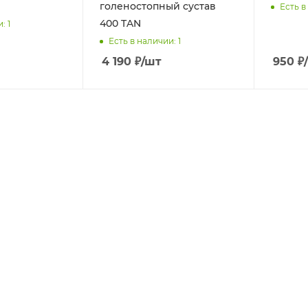
голеностопный сустав
Есть в
400 TAN
и
: 1
Есть в наличии
: 1
4 190
₽
/шт
950
₽