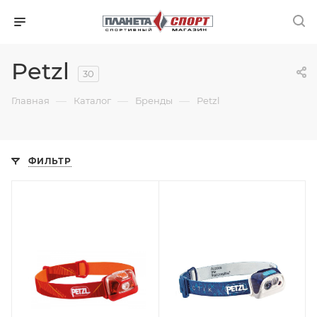
Petzl
30
—
—
—
Главная
Каталог
Бренды
Petzl
ФИЛЬТР