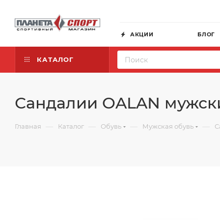
АКЦИИ
БЛОГ
КАТАЛОГ
Сандалии OALAN мужск
—
—
—
—
Главная
Каталог
Обувь
Мужская обувь
С