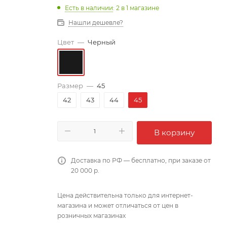
Есть в наличии
: 2
в 1 магазине
Нашли дешевле?
Цвет
—
Черный
Размер
—
45
42
43
44
45
В корзину
Доставка по РФ — бесплатно, при заказе от
20 000 р.
Цена действительна только для интернет-
магазина и может отличаться от цен в
розничных магазинах