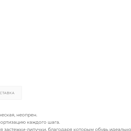
СТАВКА
еская, неопрен.
ортизацию каждого шага.
ся застежки-липучки, благодаря которым обувь идеальн