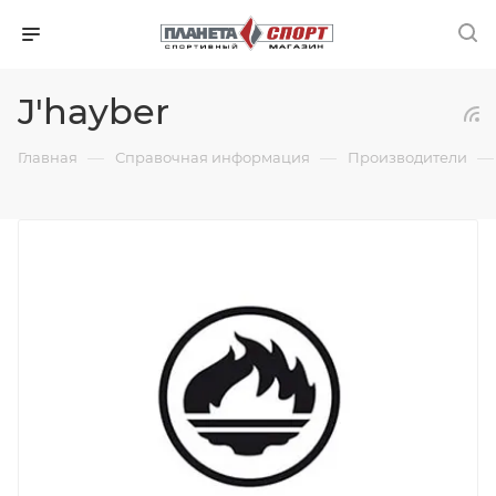
J'hayber
—
—
—
Главная
Справочная информация
Производители