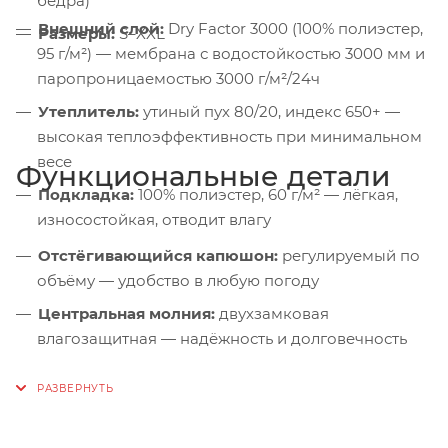
бедра)
Внешний слой:
Dry Factor 3000 (100% полиэстер,
Размеры:
S–XXL
95 г/м²) — мембрана с водостойкостью 3000 мм и
паропроницаемостью 3000 г/м²/24ч
Утеплитель:
утиный пух 80/20, индекс 650+ —
высокая теплоэффективность при минимальном
весе
Функциональные детали
Подкладка:
100% полиэстер, 60 г/м² — лёгкая,
износостойкая, отводит влагу
Отстёгивающийся капюшон:
регулируемый по
объёму — удобство в любую погоду
Центральная молния:
двухзамковая
влагозащитная — надёжность и долговечность
Защита подбородка:
комфорт при поднятом
воротнике
Ветрозащитная подпланка:
исключает