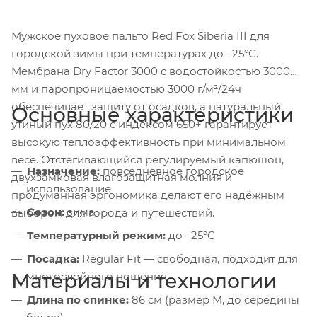
Мужское пуховое пальто Red Fox Siberia III для
городской зимы при температурах до –25°C.
Мембрана Dry Factor 3000 с водостойкостью 3000
мм и паропроницаемостью 3000 г/м²/24ч
обеспечивает защиту от осадков, а натуральный
Основные характеристики
утиный пух 80/20 с индексом 650+ гарантирует
высокую теплоэффективность при минимальном
весе. Отстёгивающийся регулируемый капюшон,
Назначение:
повседневное городское
двухзамковая влагозащитная молния и
использование
продуманная эргономика делают его надёжным
Сезон:
зима
выбором для города и путешествий.
Температурный режим:
до –25°C
Посадка:
Regular Fit — свободная, подходит для
Материалы и технологии
многослойного ношения
Длина по спинке:
86 см (размер M, до середины