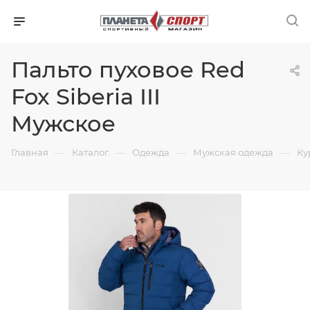
Пальто пуховое Red
Fox Siberia III
Мужское
—
—
—
—
Главная
Каталог
Одежда
Мужская одежда
Ку