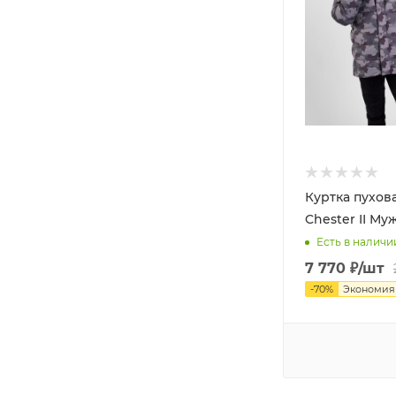
Куртка пухов
Chester II Му
Есть в наличи
7 770
₽
/шт
-
70
%
Экономи