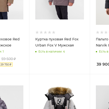
уховое Red
Куртка пуховая Red Fox
Пальто
Мужское
Urban Fox V Мужская
Narvik 
и
: 1
Есть в наличии
: 4
Есть в
59 500
₽
39 90
я
29 750
₽