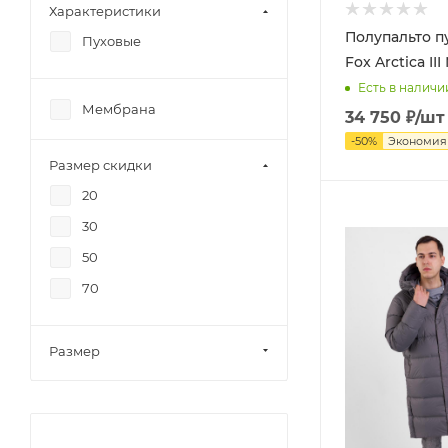
Характеристики
Полупальто п
Пуховые
Fox Arctica II
Есть в наличи
Мембрана
34 750
₽
/шт
-
50
%
Экономи
Размер скидки
20
30
50
70
Размер