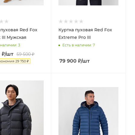
 пуховая Red Fox
Куртка пуховая Red Fox
 III Мужская
Extreme Pro III
 наличии
: 3
Есть в наличии
: 7
0
₽
/шт
59 500
₽
79 900
₽
/шт
кономия
29 750
₽