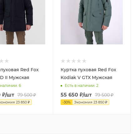
 пуховая Red Fox
Куртка пуховая Red Fox
 D II Мужская
Kodiak V GTX Мужская
 наличии
: 6
Есть в наличии
: 2
0
₽
/шт
55 650
₽
/шт
79 500
₽
79 500
₽
кономия
23 850
₽
-
30
%
Экономия
23 850
₽