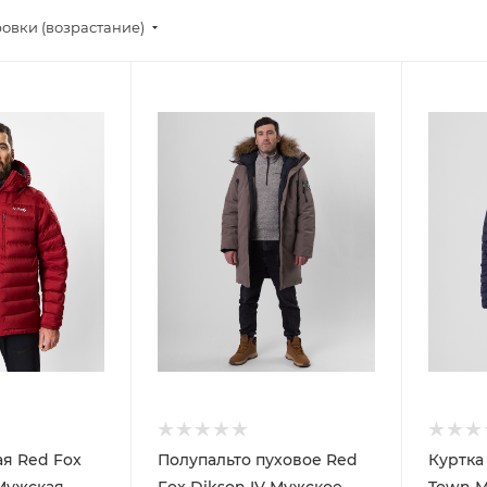
овки (возрастание)
ая Red Fox
Полупальто пуховое Red
Куртка
V Мужская
Fox Dikson IV Мужское
Town М