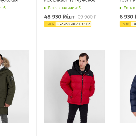
и
: 6
Есть в наличии
: 3
Есть в
48 930
₽
/шт
6 930
69 900
₽
т
-
30
%
Экономия
20 970
₽
-
30
%
Э