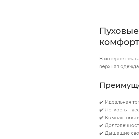
Пуховые 
комфорт
В интернет-маг
верхняя одежда
Преимуще
✔️ Идеальная те
✔️ Легкость – в
✔️ Компактность
✔️ Долговечност
✔️ Дышащие сво