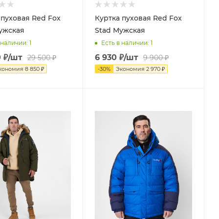
 пуховая Red Fox
Куртка пуховая Red Fox
ужская
Stad Мужская
 наличии
: 1
Есть в наличии
: 1
0
₽
/шт
6 930
₽
/шт
29 500
₽
9 900
₽
кономия
8 850
₽
-
30
%
Экономия
2 970
₽