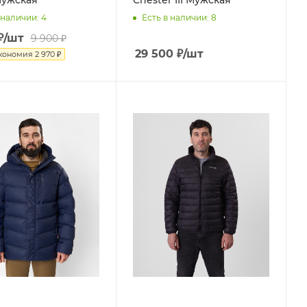
 наличии
: 4
Есть в наличии
: 8
₽
/шт
9 900
₽
29 500
₽
/шт
кономия
2 970
₽