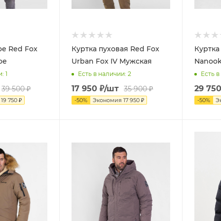
ое Red Fox
Куртка пуховая Red Fox
Куртка
ое
Urban Fox IV Мужская
Nanook
и
: 1
Есть в наличии
: 2
Есть в
17 950
₽
/шт
29 75
39 500
₽
35 900
₽
я
19 750
₽
-
50
%
Экономия
17 950
₽
-
50
%
Э