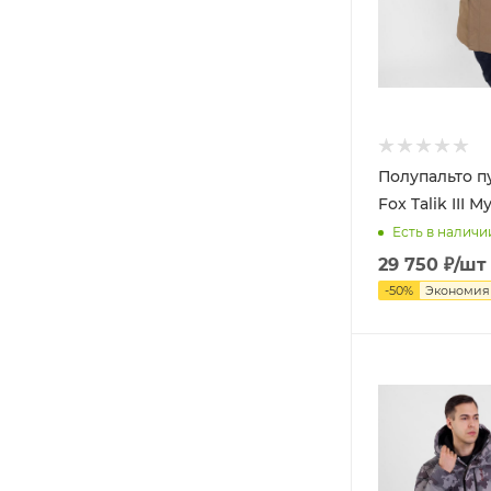
Полупальто п
Fox Talik III 
Есть в наличи
29 750
₽
/шт
-
50
%
Экономи