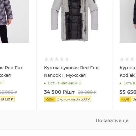
ая Red Fox
Куртка пуховая Red Fox
Куртка
жская
Nanook II Мужская
Kodiak
и
: 1
Есть в наличии
: 3
Есть в
34 500
₽
/шт
55 65
25 900
₽
69 000
₽
я
18 130
₽
-
50
%
Экономия
34 500
₽
-
30
%
Э
Показать еще