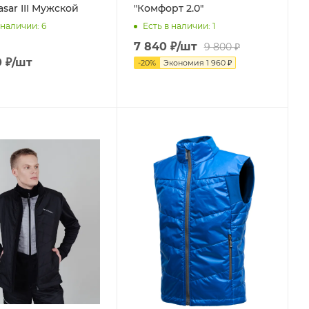
sar III Мужской
"Комфорт 2.0"
 наличии
: 6
Есть в наличии
: 1
7 840
₽
/шт
9 800
₽
0
₽
/шт
-
20
%
Экономия
1 960
₽