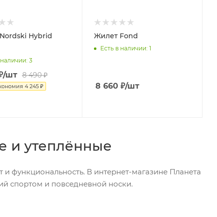
Nordski Hybrid
Жилет Fond
Есть в наличии
: 1
 наличии
: 3
₽
/шт
8 490
₽
8 660
₽
/шт
кономия
4 245
₽
е и утеплённые
 и функциональность. В интернет-магазине Планета
ий спортом и повседневной носки.