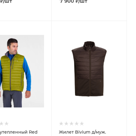
₽
/шт
7 900
₽
/шт
утепленный Red
Жилет Bivium д/муж.