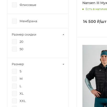
Nansen III М
Флисовые
Есть в наличи
Мембрана
14 500
₽
/шт
Размер скидки
20
50
Размер
S
M
L
XL
XXL