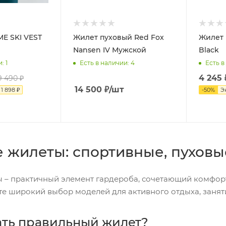
E SKI VEST
Жилет пуховый Red Fox
Жилет 
Nansen IV Мужской
Black
и
: 1
Есть в наличии
: 4
Есть в
4 245
9 490
₽
14 500
₽
/шт
я
1 898
₽
-
50
%
Э
 жилеты: спортивные, пуховы
 – практичный элемент гардероба, сочетающий комфорт
те широкий выбор моделей для активного отдыха, занят
ать правильный жилет?