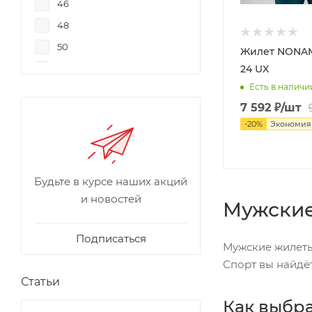
46
48
50
Жилет NONAM
24 UX
52
Есть в наличи
54
7 592
₽
/шт
56
-
20
%
Экономи
Будьте в курсе наших акций
и новостей
Мужские
Подписаться
Мужские жилеты
Спорт вы найдё
Статьи
Как выбр