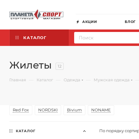
АКЦИИ
БЛОГ
КАТАЛОГ
Жилеты
12
—
—
—
Главная
Каталог
Одежда
Мужская одежда
Red Fox
NORDSKI
Bivium
NONAME
По порядку сортир
КАТАЛОГ