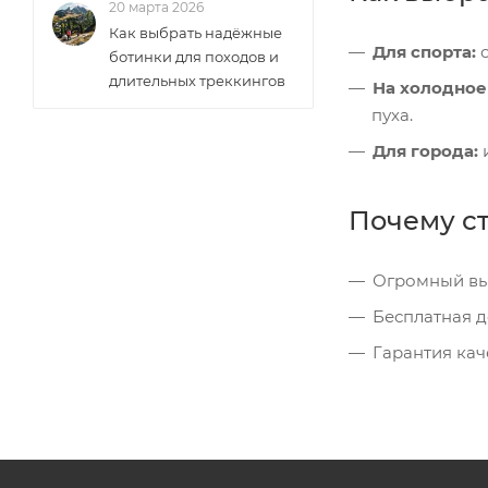
20 марта 2026
Как выбрать надёжные
Для спорта:
о
ботинки для походов и
длительных треккингов
На холодное
пуха.
Для города:
и
Почему ст
Огромный вы
Бесплатная д
Гарантия кач