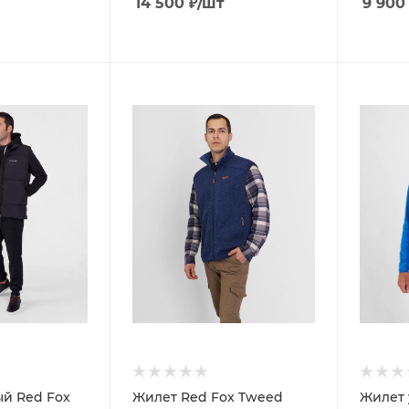
14 500
₽
/шт
9 900
й Red Fox
Жилет Red Fox Tweed
Жилет 