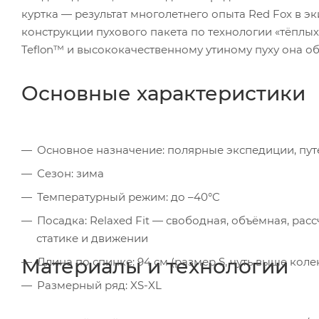
куртка — результат многолетнего опыта Red Fox в 
конструкции пухового пакета по технологии «тёплы
Teflon™ и высококачественному утиному пуху она о
Основные характеристики
Основное назначение: полярные экспедиции, пут
Сезон: зима
Температурный режим: до –40°C
Посадка: Relaxed Fit — свободная, объёмная, р
статике и движении
Материалы и технологии
Длина по спинке: 94 см (размер S, чуть выше коле
Размерный ряд: XS-XL