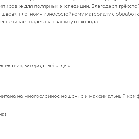
экипировке для полярных экспедиций. Благодаря трёхсл
х швов», плотному износостойкому материалу с обработ
беспечивает надёжную защиту от холода.
ешествия, загородный отдых
ассчитана на многослойное ношение и максимальный ком
на)