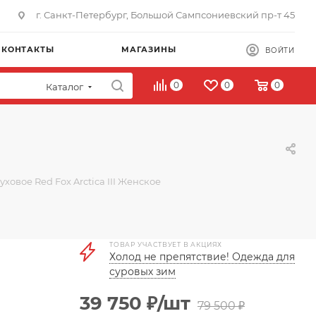
г. Санкт-Петербург, Большой Сампсониевский пр-т 45
КОНТАКТЫ
МАГАЗИНЫ
ВОЙТИ
0
0
0
Каталог
ховое Red Fox Arctica III Женское
ТОВАР УЧАСТВУЕТ В АКЦИЯХ
Холод не препятствие! Одежда для
суровых зим
39 750
₽
/шт
79 500
₽