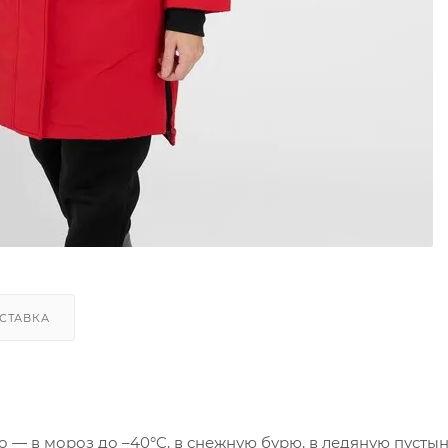
СТАВКА
о — в мороз до –40°C, в снежную бурю, в ледяную пустын