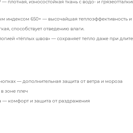
м² — плотная, износостойкая ткань с водо- и грязеоттал
ховым индексом 650+ — высочайшая теплоэффективность и 
гкая, способствует отведению влаги.
логией «тёплых швов» — сохраняет тепло даже при длит
нопках — дополнительная защита от ветра и мороза
в зоне плеч
 — комфорт и защита от раздражения
подпланка — полная герметизация центральной молнии
лиса High Loft — руки и мелочи всегда в тепле
итных кнопках — вместительные и защищены от снега