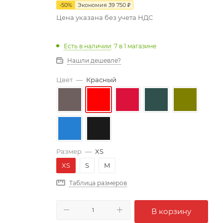
-
50
%
Экономия
39 750
₽
Цена указана без учета НДС
Есть в наличии
: 7
в 1 магазине
Нашли дешевле?
Цвет
—
Красный
Размер
—
XS
XS
S
M
Таблица размеров
В корзину