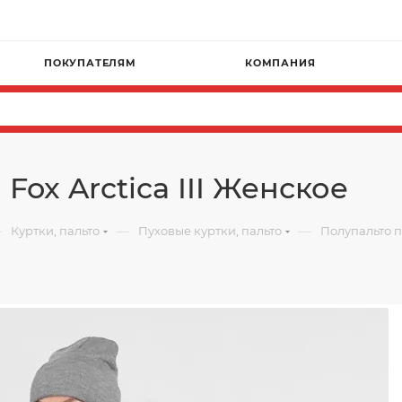
ПОКУПАТЕЛЯМ
КОМПАНИЯ
Fox Arctica III Женское
—
—
—
Куртки, пальто
Пуховые куртки, пальто
Полупальто пу