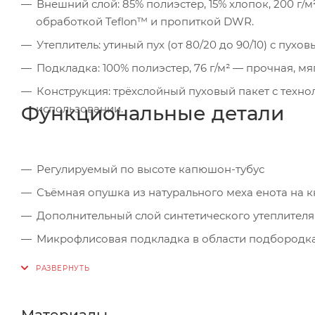
Внешний слой: 85% полиэстер, 15% хлопок, 200 г/
обработкой Teflon™ и пропиткой DWR.
Утеплитель: утиный пух (от 80/20 до 90/10) с пу
Подкладка: 100% полиэстер, 76 г/м² — прочная, мя
Конструкция: трёхслойный пуховый пакет с техно
Функциональные детали
использовании.
Регулируемый по высоте капюшон-тубус
Съёмная опушка из натурального меха енота на к
Дополнительный слой синтетического утеплителя 
Микрофлисовая подкладка в области подбородка
Ветрозащитная планка на магнитных кнопках + 
Нагрудные карманы на молниях с подкладкой из ф
Объёмные боковые карманы с клапанами на магн
Материалы