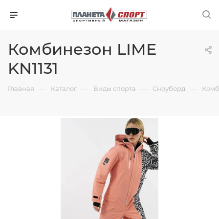
Комбинезон LIME
KN1131
—
—
—
—
Главная
Каталог
Виды спорта
Сноуборд
Комб