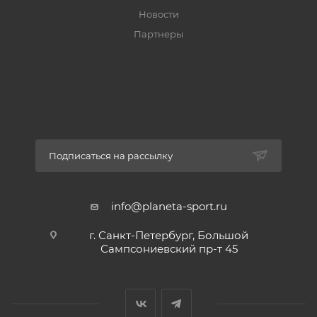
</h3>
Новости
<h3>Характеристики:</h3>
Партнеры
<ul>
<li>Проклеенные швы</li>
<li>
Мембрана 15000 мм/10000 гр/м2/24ч</li>
<li>
Основной утеплитель 100 гр/м2</li>
<li>
Подписаться на рассылку
Рукава и капюшон выполнены с утеплителем 80
гр/м2 для облегчения модели</li>
<li>
info@planeta-sport.ru
Три бегунка на центральной влагозащитной
г. Санкт-Петербург, Большой
молнии</li>
Сампсониевский пр-т 45
<li>
Влагозащитная горизонтальная молния сзади для
технических нужд</li>
<li>