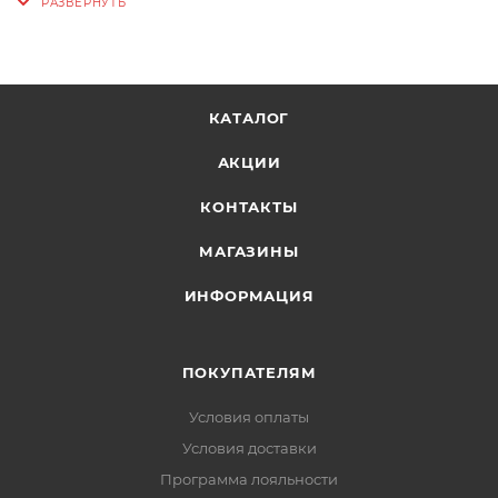
Эластичный пояс с регулировкой:
индивидуальная настройка посадки по талии
Карман в области поясницы:
хранение гелей,
ключей или карты
КАТАЛОГ
Боковые карманы из эластичного материала:
АКЦИИ
быстрый доступ к телефону без потери вещей
КОНТАКТЫ
Молнии по низу брючин:
надевание поверх
трейловой обуви и вентиляция на привале
МАГАЗИНЫ
Светоотражающие элементы:
видимость в
ИНФОРМАЦИЯ
сумерках и при недостаточной освещённости
ПОКУПАТЕЛЯМ
Условия оплаты
Условия доставки
Программа лояльности