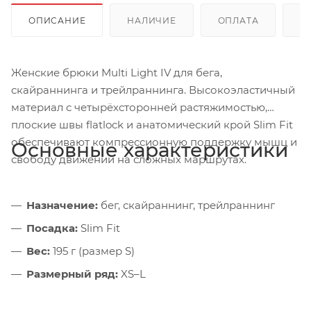
ОПИСАНИЕ
НАЛИЧИЕ
ОПЛАТА
Д
Женские брюки Multi Light IV для бега,
скайраннинга и трейлраннинга. Высокоэластичный
материал с четырёхсторонней растяжимостью,
плоские швы flatlock и анатомический крой Slim Fit
обеспечивают компрессионную поддержку мышц и
Основные характеристики
свободу движений на сложных маршрутах.
Назначение:
бег, скайраннинг, трейлраннинг
Посадка:
Slim Fit
Вес:
195 г (размер S)
Размерный ряд:
XS–L