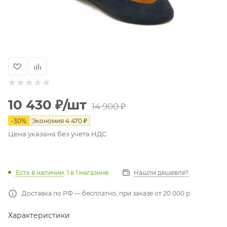
10 430
₽
/шт
14 900
₽
-
30
%
Экономия
4 470
₽
Цена указана без учета НДС
Есть в наличии
: 1
в 1 магазине
Нашли дешевле?
Доставка по РФ — бесплатно, при заказе от 20 000 р.
Характеристики