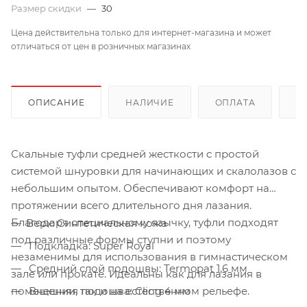
Размер скидки
—
30
Цена действительна только для интернет-магазина и может
отличаться от цен в розничных магазинах
ОПИСАНИЕ
НАЛИЧИЕ
ОПЛАТА
Д
Скальные туфли средней жесткости c простой
системой шнуровки для начинающих и скалолазов с
небольшим опытом. Обеспечивают комфорт на
протяжении всего длительного дня лазания.
Благодаря специальному язычку, туфли подходят
Верх: Синтетическая кожа
под различные формы ступни и поэтому
Подкладка: Super Royal
незаменимы для использования в гимнастическом
Средний слой подошвы: Termopat 1,6 мм
зале или прокате. Идеальны как для лазания в
помещении, так и на естественном рельефе.
Внешняя подошва: Cling 4 мм