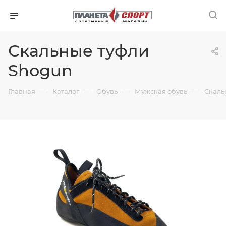
Скальные туфли
Shogun
—
—
—
—
Главная
Каталог
Обувь
Мужская обувь
Скаль