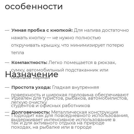
особенности
Умная пробка с кнопкой:
Для налива достаточно
нажать кнопку — не нужно полностью
откручивать крышку, что минимизирует потерю
тепла
Компактность:
Легко помещается в рюкзак,
сумку, автомобильный подстаканник или
Назначение
боковой карман
Простота ухода:
Гладкая внутренняя
поверхность и широкая горловина обеспечивают
Идеален для туристов, рыбаков, автомобилистов,
лёгкую очистку
студентов и офисных работников
Долговечность:
Металлическая конструкция
Подходит как для повседневного использования,
выдерживает интенсивное использование в
так и для активного отдыха на природе
походах, на рыбалке или в городе