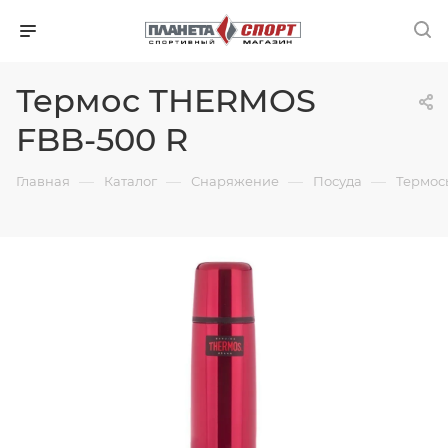
Термос THERMOS
FBB-500 R
—
—
—
—
Главная
Каталог
Снаряжение
Посуда
Термос