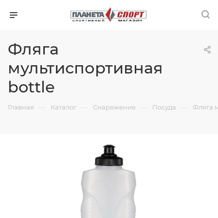
Фляга
мультиспортивная
bottle
—
—
—
—
Главная
Каталог
Снаряжение
Посуда
Фляга м