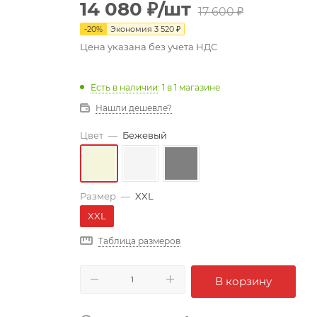
14 080
₽
/шт
17 600
₽
-
20
%
Экономия
3 520
₽
Цена указана без учета НДС
Есть в наличии
: 1
в 1 магазине
Нашли дешевле?
Цвет
—
Бежевый
Размер
—
XXL
XXL
Таблица размеров
В корзину