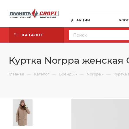
АКЦИИ
БЛО
КАТАЛОГ
Куртка Norppa женская
—
—
—
—
Главная
Каталог
Бренды
Norppa
Куртка