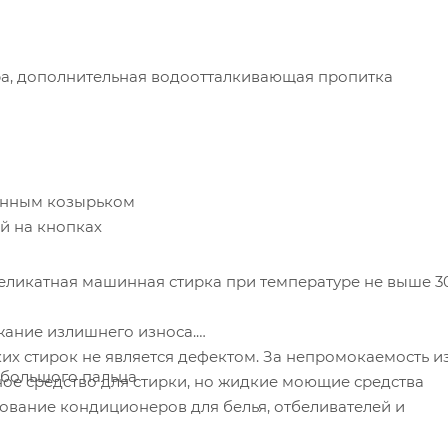
ра, дополнительная водоотталкивающая пропитка
енным козырьком
й на кнопках
еликатная машинная стирка при температуре не выше 3
жание излишнего износа.
их стирок не является дефектом. За непромокаемость и
 большого пальца
ое средство для стирки, но жидкие моющие средства
вание кондиционеров для белья, отбеливателей и