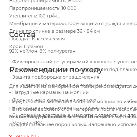
Водонепроницаемость: 15 000
Паропроницаемость: 10 000
Утеплитель: 160 гр/м
Мембранный материал, 100% защита от дождя и вет
Длина по спинке в размере 36 - 84 см
Состав
Посадка: Классическая
Крой: Прямой
92% нейлон, 8% полиуретан
- Фиксированный регулируемый капюшон с уплотн
Рекомендации по уходу
- Двунаправленная фронтальная молния под планко
- Защита подбородка от защемления
- Регулируемый низ изделия, манжеты и талия
Для изделий из мембранной ткани рекомендуется д
- Нагрудные карманы на молнии
- Фронтальные карманы на кнопках
Перед стиркой застегните кнопки и молнии во избе
- Боковые карманы и внутренний карман на молнии
Намокание верхнего слоя материала после нескольк
- Внутренние эластичные манжеты с отверстием для
Нет необходимости использовать специализированн
отвечает внутренний мембранный слой.
- Молнии YKK
предпочтительнее порошковых. Запрещено использо
пятновыводителей. Химчистка запрещена.