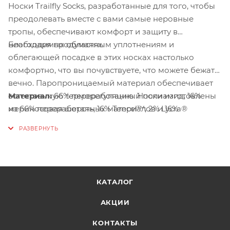
Носки Trailfly Socks, разработанные для того, чтобы
преодолевать вместе с вами самые неровные
тропы, обеспечивают комфорт и защиту в
необходимых областях.
Благодаря продуманным уплотнениям и
облегающей посадке в этих носках настолько
комфортно, что вы почувствуете, что можете бежать
вечно. Паропроницаемый материал обеспечивает
естественную терморегуляцию. Носки изготовлены
Материал
:
66% переработанный полиамид, 16%
из 66% переработанных материалов и 16%
мериносовая шерсть, 16% Tencel™, 2% Lycra®
натуральной мериносовой шерсти.
Воздухопроницаемые панели в области среднего
отдела стопы гарантируют комфорт.
Влагоотводящий материал быстро отводит влагу,
сохраняя ноги в сухости.
КАТАЛОГ
АКЦИИ
КОНТАКТЫ