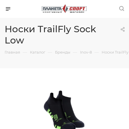
Носки TrailFly Sock
Low
—
—
—
—
Главная
Каталог
Бренды
Inov-8
Носки TrailFl