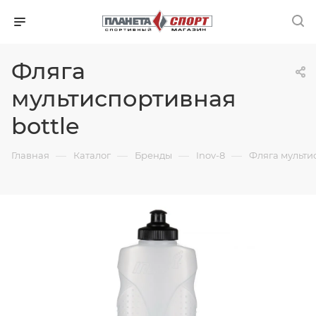
Фляга
мультиспортивная
bottle
—
—
—
—
Главная
Каталог
Бренды
Inov-8
Фляга мульти