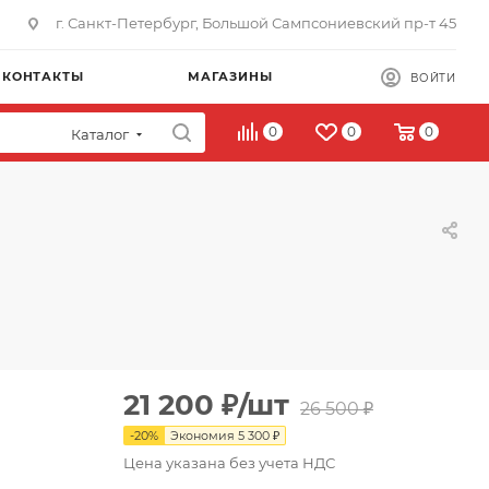
г. Санкт-Петербург, Большой Сампсониевский пр-т 45
КОНТАКТЫ
МАГАЗИНЫ
ВОЙТИ
0
0
0
Каталог
21 200
₽
/шт
26 500
₽
-
20
%
Экономия
5 300
₽
Цена указана без учета НДС