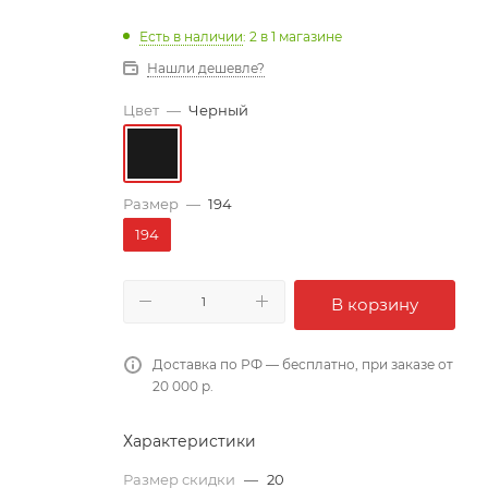
Есть в наличии
: 2
в 1 магазине
Нашли дешевле?
Цвет
—
Черный
Размер
—
194
194
В корзину
Доставка по РФ — бесплатно, при заказе от
20 000 р.
Характеристики
Размер скидки
—
20