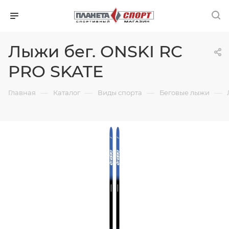
Лыжи бег. ONSKI RC
PRO SKATE
—
—
—
—
Главная
Каталог
Виды спорта
Беговые лыжи