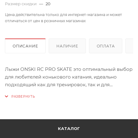
Размер скидки
—
20
Цена действительна только для интернет-магазина и может
отличаться от цен в розничных магазинах
ОПИСАНИЕ
НАЛИЧИЕ
ОПЛАТА
Д
Лыжи ONSKI RC PRO SKATE это оптимальный выбор
для любителей конькового катания, идеально
подходящий как для тренировок, так и для
активного катания. Их высокотехнологичная
конструкция с гоночным пластиком гарантирует
отличные характеристики и комфорт на трассе.
Лыжи оснащены облегченным деревянным
сердечником Light Core с воздушными каналами,
КАТАЛОГ
что обеспечивает превосходную жесткость и