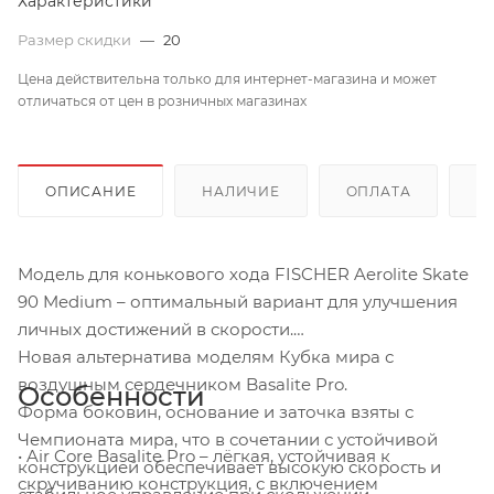
Характеристики
Размер скидки
—
20
Цена действительна только для интернет-магазина и может
отличаться от цен в розничных магазинах
ОПИСАНИЕ
НАЛИЧИЕ
ОПЛАТА
Д
Модель для конькового хода FISCHER Aerolite Skate
90 Medium – оптимальный вариант для улучшения
личных достижений в скорости.
Новая альтернатива моделям Кубка мира с
воздушным сердечником Basalite Pro.
Особенности
Форма боковин, основание и заточка взяты с
Чемпионата мира, что в сочетании с устойчивой
• Air Core Basalite Pro – лёгкая, устойчивая к
конструкцией обеспечивает высокую скорость и
скручиванию конструкция, с включением