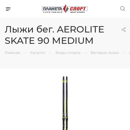
Лыжи бег. AEROLITE
SKATE 90 MEDIUM
—
—
—
—
Главная
Каталог
Виды спорта
Беговые лыжи