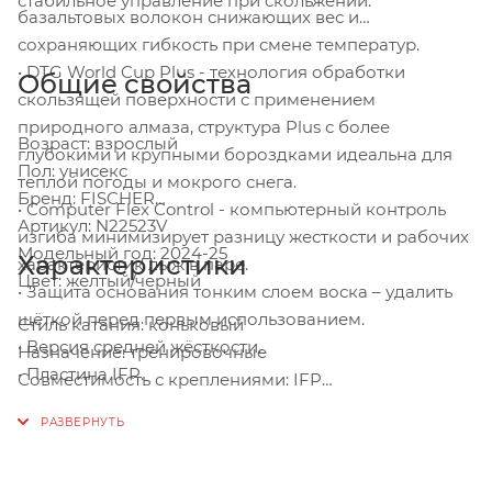
стабильное управление при скольжении.
базальтовых волокон снижающих вес и
сохраняющих гибкость при смене температур.
• DTG World Cup Plus - технология обработки
Общие свойства
скользящей поверхности с применением
природного алмаза, структура Plus с более
Возраст: взрослый
глубокими и крупными бороздками идеальна для
Пол: унисекс
теплой погоды и мокрого снега.
Бренд: FISCHER
• Computer Flex Control - компьютерный контроль
Артикул: N22523V
изгиба минимизирует разницу жесткости и рабочих
Модельный год: 2024-25
Характеристики
характеристик лыж в паре.
Цвет: желтый/черный
• Защита основания тонким слоем воска – удалить
щёткой перед первым использованием.
Стиль катания: коньковый
• Версия средней жёсткости.
Назначение: тренировочные
• Пластина IFP.
Совместимость с креплениями: IFP
Уровень подготовки: продвинутый
Комплектация: без креплений
Колодка: под мазь
Геометрия, Н/Т/Х: 41/44/44/