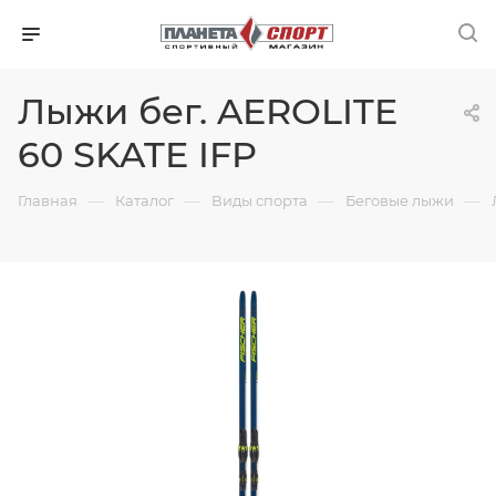
Лыжи бег. AEROLITE
60 SKATE IFP
—
—
—
—
Главная
Каталог
Виды спорта
Беговые лыжи