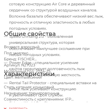
сотовую конструкцию Air Core и деревянный
сердечник со структурой воздушных каналов.
Волокна базальта обеспечивают низкий вес лыж,
прочность и отличную эластичность в любых
погодных условиях.
Общие свойства
Speed Grinding 2.0 - обновленная
универсальная структура, которая
Возраст: взрослый
обеспечивает наилучшее скольжение при
Пол: унисекс
любых погодных условиях.
Бренд: FISCHER
Power Edge - cпециальное усиление
Артикул: N27023
кантов гарантирует долговечность лыж
Модельный год: 2024-25
Характеристики
и прекрасную торсионную жесткость.
Цвет: желтый/синий
Rental Tail Protector - cпециальные вставки на
Стиль катания: коньковый
пятке лыж усиливают конструкцию
Назначение: тренировочные
и увеличивают срок службы.
Совместимость с креплениями: IFP
Sidecut World Cup Skate - стреловидная форма
Уровень подготовки: начинающий