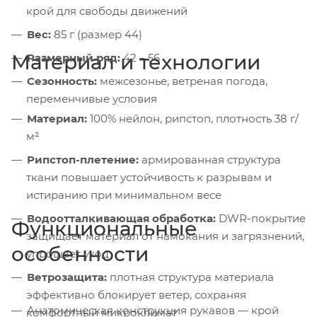
крой для свободы движений
Вес:
85 г (размер 44)
Материал и технологии
Размерный ряд:
42 – 56
Сезонность:
межсезонье, ветреная погода,
переменчивые условия
Материал:
100% нейлон, рипстоп, плотность 38 г/
м²
Рипстоп-плетение:
армированная структура
ткани повышает устойчивость к разрывам и
истиранию при минимальном весе
Водоотталкивающая обработка:
DWR-покрытие
Функциональные
защищает материал от намокания и загрязнений,
особенности
упрощает уход
Ветрозащита:
плотная структура материала
эффективно блокирует ветер, сохраняя
Анатомическая конструкция рукавов — крой
комфортный микроклимат