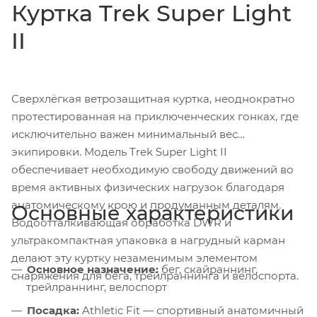
Куртка Trek Super Light
II
Сверхлёгкая ветрозащитная куртка, неоднократно
протестированная на приключенческих гонках, где
исключительно важен минимальный вес
экипировки. Модель Trek Super Light II
обеспечивает необходимую свободу движений во
время активных физических нагрузок благодаря
анатомическому крою и продуманным деталям.
Основные характеристики
Водоотталкивающая обработка DWR и
ультракомпактная упаковка в нагрудный карман
делают эту куртку незаменимым элементом
Основное назначение:
бег, скайраннинг,
снаряжения для бега, трейлраннинга и велоспорта.
трейлраннинг, велоспорт
Посадка:
Athletic Fit — спортивный анатомичный