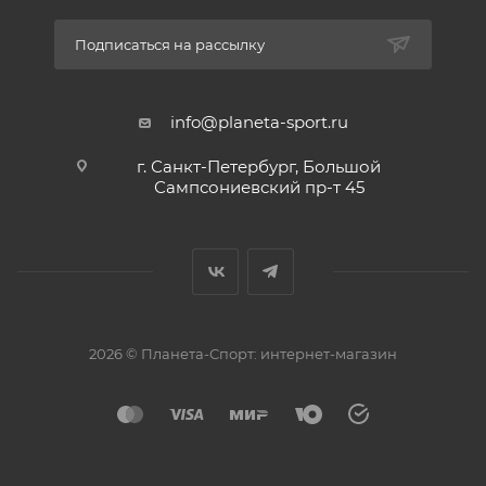
условиях
Подписаться на рассылку
Быстрое высыхание — материал не задерживает
влагу, сохраняя комфорт даже в условиях
высокой влажности или после дождя
info@planeta-sport.ru
г. Санкт-Петербург, Большой
Сампсониевский пр-т 45
2026 © Планета-Спорт: интернет-магазин