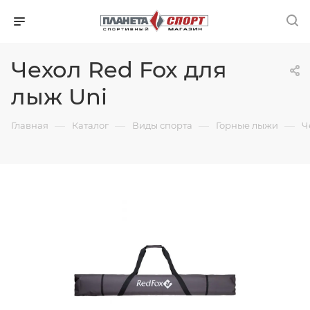
Чехол Red Fox для
лыж Uni
—
—
—
—
Главная
Каталог
Виды спорта
Горные лыжи
Ч