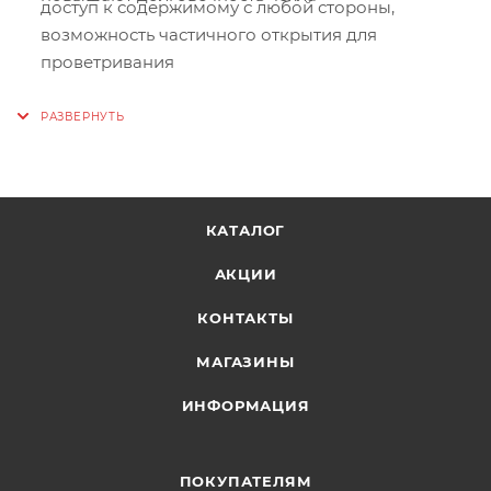
доступ к содержимому с любой стороны,
возможность частичного открытия для
проветривания
Две ручки для переноски:
комфортная
транспортировка вручную, усиленная
конструкция выдерживает значительный вес
снаряжения
Две компрессионные стяжки:
надёжная
КАТАЛОГ
фиксация лыж внутри чехла, предотвращает
смещение и повреждение при перевозке
АКЦИИ
Защита кантов и креплений:
мягкая внутренняя
КОНТАКТЫ
поверхность предотвращает повреждение
острых элементов лыж при транспортировке
МАГАЗИНЫ
ИНФОРМАЦИЯ
ПОКУПАТЕЛЯМ