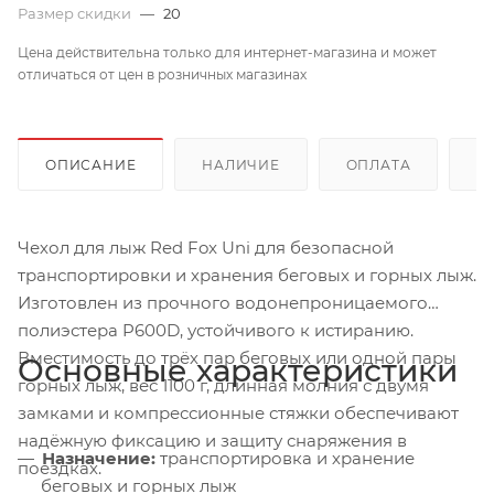
Размер скидки
—
20
Цена действительна только для интернет-магазина и может
отличаться от цен в розничных магазинах
ОПИСАНИЕ
НАЛИЧИЕ
ОПЛАТА
Д
Чехол для лыж Red Fox Uni для безопасной
транспортировки и хранения беговых и горных лыж.
Изготовлен из прочного водонепроницаемого
полиэстера P600D, устойчивого к истиранию.
Вместимость до трёх пар беговых или одной пары
Основные характеристики
горных лыж, вес 1100 г, длинная молния с двумя
замками и компрессионные стяжки обеспечивают
надёжную фиксацию и защиту снаряжения в
Назначение:
транспортировка и хранение
поездках.
беговых и горных лыж