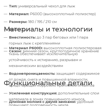
Тип:
универсальный чехол для лыж
Материал:
P600D (высокоплотный полиэстер)
Размеры:
180 / 195 / 210 см
Материалы и технологии
Вес:
1100 г
Вместимость:
до 3 пар беговых или 1 пара
горных лыж с креплениями
Материал P600D:
высокоплотная полиэстеровая
Сезон:
зимний сезон, круглогодичное хранение
ткань обеспечивает исключительную
устойчивость к истиранию, разрывам и
механическим воздействиям
Водонепроницаемость:
защищает содержимое
от дождя, снега и повышенной влажности,
Функциональные детали
предотвращая коррозию креплений и кантов
Усиленная конструкция:
дополнительные слои
материала в зонах повышенного износа
Длинная молния с двумя замками:
удобный
повышают долговечность чехла