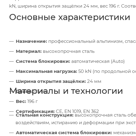
kN, ширина открытия защёлки 24 мм, вес 196 г. Соотве
Основные характеристики
Назначение:
профессиональный альпинизм, спа
Материал:
высокопрочная сталь
Система блокировки:
автоматическая (Auto)
Максимальная нагрузка:
50 kN (по продольной о
Ширина открытия защёлки:
24 мм
Материалы и технологии
Длина:
115 мм
Вес:
196 г
Сертификация:
CE, EN 1019, EN 362
Стальная конструкция:
высокопрочная сталь обе
воздействиям, истиранию и деформации при экс
Автоматическая система блокировки:
механизм