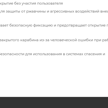
рытие без участия пользователя
ля защиты от ржавчины и агрессивных воздействий вн
вает безопасную фиксацию и предотвращает открытие 
закрытого карабина из-за человеческой ошибки при ра
езопасности для использования в системах спасения и
рживает контакт с верёвками, карабинами и металличе
защёлки обеспечивает надёжную фиксацию в условиях