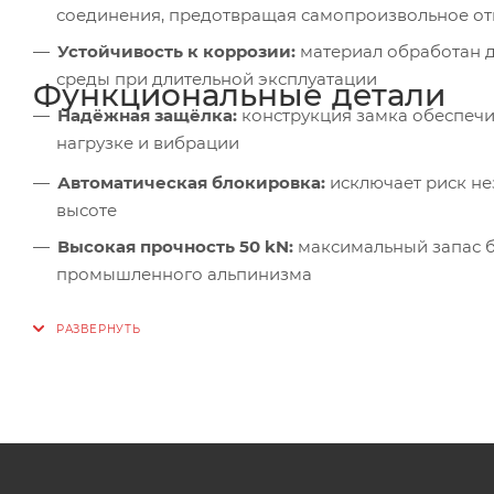
соединения, предотвращая самопроизвольное отк
Устойчивость к коррозии:
материал обработан д
среды при длительной эксплуатации
Функциональные детали
Надёжная защёлка:
конструкция замка обеспечи
нагрузке и вибрации
Автоматическая блокировка:
исключает риск не
высоте
Высокая прочность 50 kN:
максимальный запас б
промышленного альпинизма
Устойчивость к абразивному износу:
сталь выде
поверхностями без повреждения
Стабильная работа при вибрации:
конструкция 
динамических нагрузок