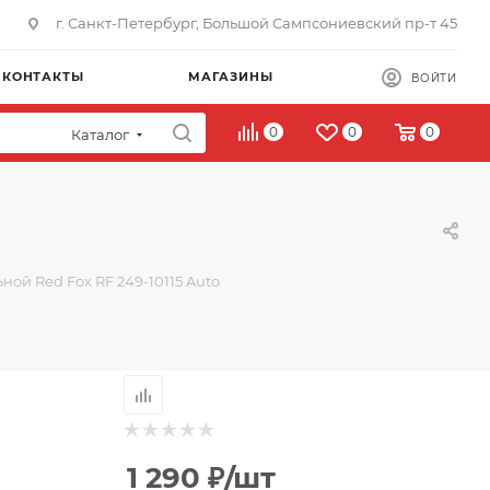
г. Санкт-Петербург, Большой Сампсониевский пр-т 45
КОНТАКТЫ
МАГАЗИНЫ
ВОЙТИ
0
0
0
Каталог
ной Red Fox RF 249-10115 Auto
1 290
₽
/шт