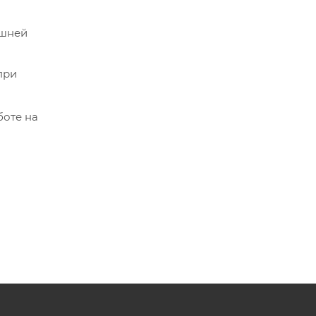
ешней
при
боте на
скими