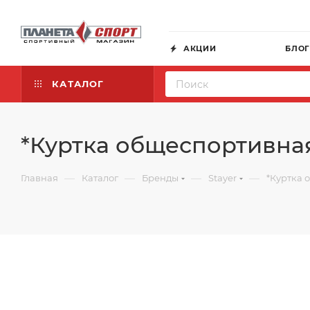
АКЦИИ
БЛО
КАТАЛОГ
*Куртка общеспортивная
—
—
—
—
Главная
Каталог
Бренды
Stayer
*Куртка 