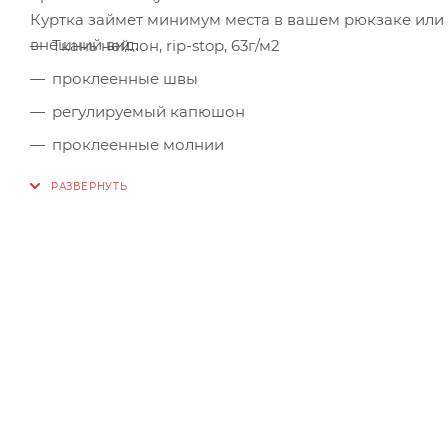
Куртка займет минимум места в вашем рюкзаке или
внешний вид.
Ткань нейлон, rip-stop, 63г/м2
проклеенные швы
регулируемый капюшон
проклеенные молнии
центральная молния с двойным замком
внешняя ветрозащитная планка
регулируемый патами низ рукава
регулировка низа изделия
вентиляции на молнии под рукавами
2 боковых кармана