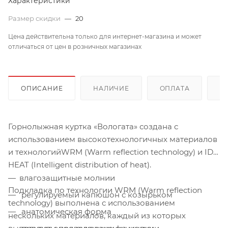
Характеристики
Размер скидки
—
20
Цена действительна только для интернет-магазина и может
отличаться от цен в розничных магазинах
ОПИСАНИЕ
НАЛИЧИЕ
ОПЛАТА
Д
Горнолыжная куртка «Вологата» создана с
использованием высокотехнологичных материалов
и технологийWRM (Warm reflection technology) и ID
HEAT (Intelligent distribution of heat).
влагозащитные молнии
Подкладка по технологии WRM (Warm reflection
регулируемый капюшон с козырьком
technology) выполнена с использованием
анатомическая форма
нескольких материалов, каждый из которых