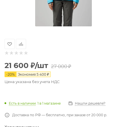
21 600
₽
/шт
27 000
₽
-
20
%
Экономия
5 400
₽
Цена указана без учета НДС
Есть в наличии
: 1
в 1 магазине
Нашли дешевле?
Доставка по РФ — бесплатно, при заказе от 20 000 р.