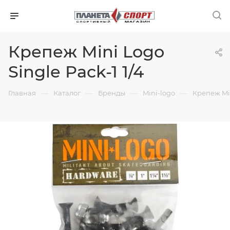
Крепеж Mini Logo
Single Pack-1 1/4
—
—
—
—
Главная
Каталог
Бренды
Mini-logo
Крепеж Min